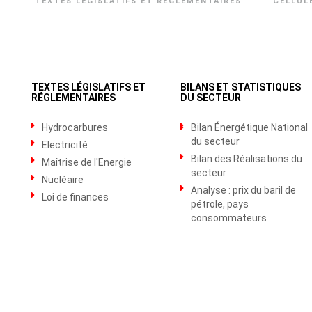
TEXTES LÉGISLATIFS ET RÉGLEMENTAIRES
CELLUL
TEXTES LÉGISLATIFS ET
BILANS ET STATISTIQUES
RÉGLEMENTAIRES
DU SECTEUR
Hydrocarbures
Bilan Énergétique National
du secteur
Electricité
Bilan des Réalisations du
Maîtrise de l'Energie
secteur
Nucléaire
Analyse : prix du baril de
Loi de finances
pétrole, pays
consommateurs