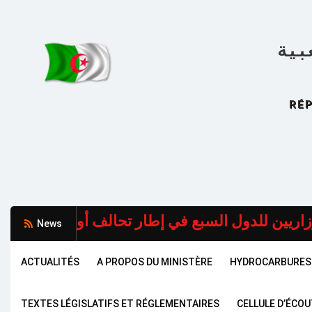
بية
RÉP
News
ACTUALITÉS
A PROPOS DU MINISTÈRE
HYDROCARBURES
TEXTES LÉGISLATIFS ET RÉGLEMENTAIRES
CELLULE D’ÉCO