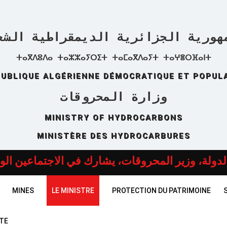
هورية الجزائرية الديمقراطية الشع
ⵜⴰⴳⴷⵓⴷⴰ ⵜⴰⵣⵣⴰⵢⵔⵉⵜ ⵜⴰⵎⴰⴳⴷⴰⵢⵜ ⵜⴰⵖⴻⵔⴼⴰⵏⵜ
UBLIQUE ALGÉRIENNE DÉMOCRATIQUE ET POPUL
وزارة المحروقات
MINISTRY OF HYDROCARBONS
MINISTÈRE DES HYDROCARBURES
لمراقبة الوزارية المشتركة (JMMC).
MINES
LE MINISTRE
PROTECTION DU PATRIMOINE
UTE