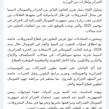
الجزائر وإطارات من الوزارة
.
وتناول اللقاء سبل تعزيز التعاون الثنائي بين الجزائر والصومال، لاسيما
في مجال المحروقات، في ظل الديناميكية التي تشهدها العلاقات بين
البلدين عقب زيارة رئيس جمهورية الصومال الفيدرالية إلى الجزائر في
نوفمبر 2025، والتي توجت بالتوقيع على عدد من اتفاقيات التعاون في
عدة مجالات
.
وتمحورت المحادثات حول فرص التعاون في قطاع المحروقات، خاصة
مع انطلاق عمليات التنقيب عن النفط والغاز في الصومال خلال سنة
2026، ورغبة الجانب الصومالي في الاستفادة من الخبرة الجزائرية،
لاسيما تجربة مجمع سوناطراك، في مجالات الاستكشاف والإنتاج
والتكرير والتكوين، وكذا الأطر القانونية والتنظيمية المؤطرة للقطاع
.
كما أكد الجانبان على أهمية تطوير الشراكات بين المؤسسات
الجزائرية والصومالية، وتعزيز برامج التكوين ونقل الخبرات، خاصة
عبر المعهد الجزائري للبترول، بما يساهم في مرافقة جهود الصومال
لتطوير قطاع النفط والغاز
.
وبهذه المناسبة، جدد السيد وزير الدولة، تنفيذا لتوجيهات رئيس
الجمهورية، السيد عبد المجيد تبون، استعداد الجزائر لدعم جمهورية
الصومال الفيدرالية ومرافقتها بخبرتها وتجربتها في مجال المحروقات،
في إطار تعزيز التعاون الإفريقي والتعاون جنوب–جنوب
.