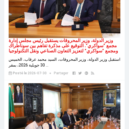
وزير الدولة، وزير المحروقات يستقبل رئيس مجلس إدارة
مجمع "سواكري". التوقيع على مذكرة تفاهم بين سوناطراك
ومجمع "سواكري" لتعزيز التعاون الصناعي ونقل التكنولوجيا
استقبل وزير الدولة، وزير المحروقات، السيد محمد عرقاب، الخميس
30 جويلية 2026، بمقر ...
Posté le
2026-07-30
Partager